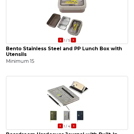
«
»
1
/ 5
Bento Stainless Steel and PP Lunch Box with
Utensils
Minimum 15
«
»
1
/ 4