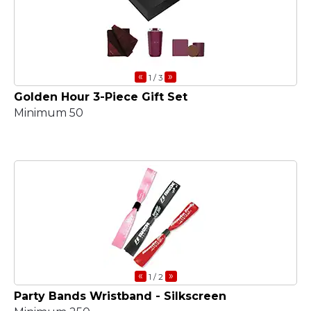
«
»
1
/ 3
Golden Hour 3-Piece Gift Set
Minimum 50
«
»
1
/ 2
Party Bands Wristband - Silkscreen