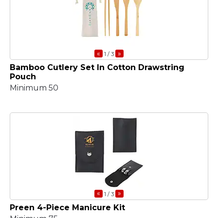
«
»
1
/ 3
Bamboo Cutlery Set In Cotton Drawstring
Pouch
Minimum 50
«
»
1
/ 3
Preen 4-Piece Manicure Kit