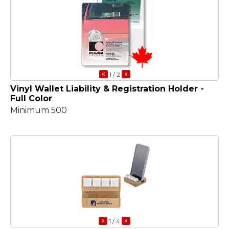
«
»
1
/ 2
Vinyl Wallet Liability & Registration Holder -
Full Color
Minimum 500
«
»
1
/ 4