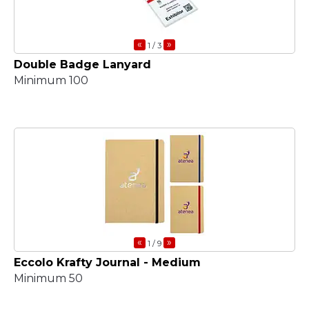
«
»
1
/ 3
Double Badge Lanyard
Minimum 100
«
»
1
/ 9
Eccolo Krafty Journal - Medium
Minimum 50