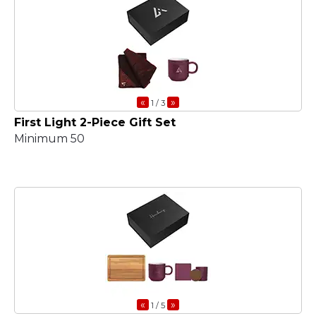
«
»
1
/ 3
First Light 2-Piece Gift Set
Minimum 50
«
»
1
/ 5