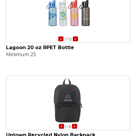
«
»
1
/ 12
Lagoon 20 oz RPET Bottle
Minimum 25
«
»
1
/ 6
Uptown Recycled Nylon Backpack