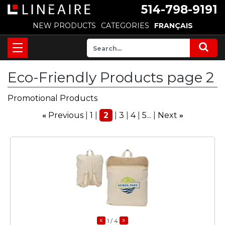
514-798-9191
NEW PRODUCTS
CATEGORIES
FRANÇAIS
Eco-Friendly Products page 2
Promotional Products
Previous
1
2
3
4
5...
Next
«
»
«
»
1
/ 4