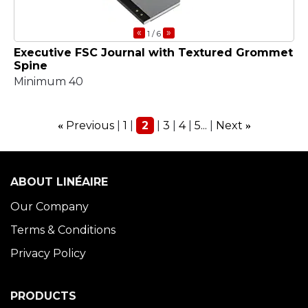
«
»
1
/ 6
Executive FSC Journal with Textured Grommet
Spine
Minimum 40
Previous
1
2
3
4
5...
Next
«
»
ABOUT LINÉAIRE
Our Company
Terms & Conditions
Privacy Policy
PRODUCTS