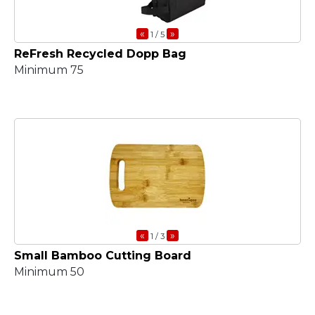
«
»
1
/ 5
ReFresh Recycled Dopp Bag
Minimum 75
«
»
1
/ 3
Small Bamboo Cutting Board
Minimum 50